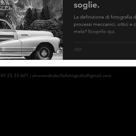
soglie.
La definizione di fotografia 
processi meccanici, ottici e 
mele? Scoprilo qui.
349 25 33 601 |
alessandrabellofotografia@gmail.com