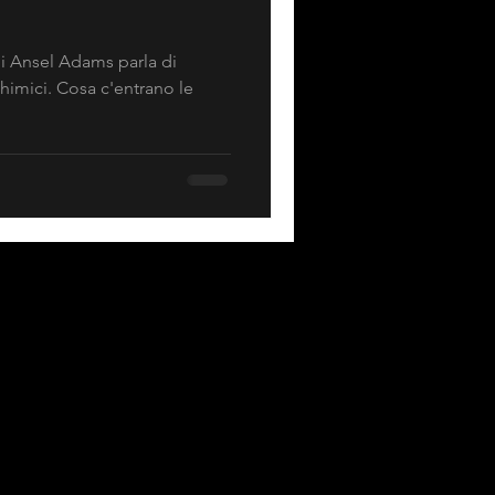
di Ansel Adams parla di
chimici. Cosa c'entrano le